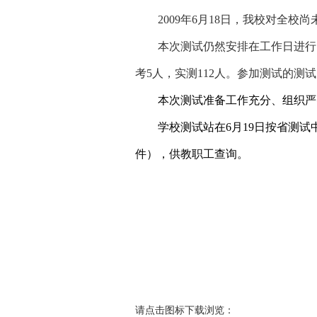
2009
年
6
月
18
日
，我校对全校尚
本次测试仍然安排在工作日进行
考
5
人，实测
112
人。参加测试的测试
本次测试准备工作充分、组织严
学校测试站在
6
月
19
日按省测试
件），供教职工查询。
请点击图标下载浏览：