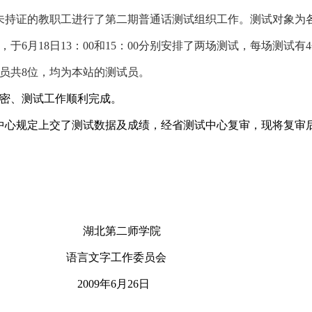
未持证的教职工进行了第二期普通话测试组织工作。测试对象为
，于
6
月
18
日
13
：
00
和
15
：
00
分别安排了两场测试，每场测试有
4
员共
8
位，均为本站的测试员。
密、测试工作顺利完成。
中心规定上交了测试数据及成绩，经省测试中心复审，现将复审
湖北第二师学院
语言文字工作委员会
2009
年
6
月
26
日