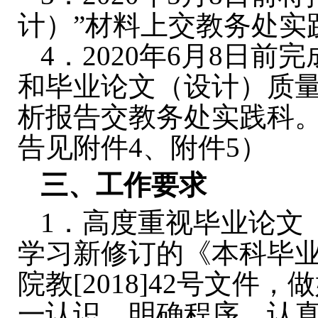
计）”材料上交教务处实
4
．
2020
年
6
月
8
日前完
和毕业论文（设计）质
析报告交教务处实践科
告见附件
4
、附件
5
）
三、工作要求
1
．高度重视毕业论文
学习新修订的《本科毕
院教
[2018]42
号文件，做
一认识，明确程序，认