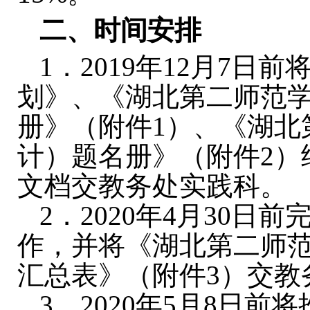
二、时间安排
1
．
2019
年
12
月
7
日前
划》、《湖北第二师范
册》（附件
1
）、《湖北
计）题名册》（附件
2
）
文档交教务处实践科。
2
．
2020
年
4
月
30
日前
作，并将《湖北第二师
汇总表》（附件
3
）交教
3
．
2020
年
5
月
8
日前将