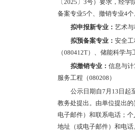
〔
2025
〕
3
号）要求，经学
备案专业
5
个、撤销专业
4
个
拟申报新专业：
艺术与
拟预备案专业：
安全工
（
080412T
）、储能科学与
拟撤销专业：
信息与计
服务工程（
080208
）
公示日期自
7
月
13
日起
教务处提出。由单位提出的
电子邮件）和联系电话；个
地址（或电子邮件）和电话