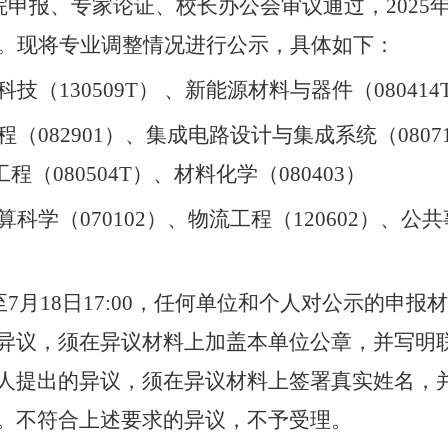
院申报、专家论证、校长办公会审议通过，
2025
。现将专业调整情况进行公示，具体如下：
科技（
130509T
）
、新能源材料与器件（
080414
程（
082901
）、集成电路设计与集成系统（
0807
工程（
080504T
）、材料化学（
080403
）
算科学（
070102
）、物流工程（
120602
）、公共
至
7
月
18
日
17:00
，任何单位和个人对公示的申报
异议，须在异议材料上加盖本单位公章，并写明
人提出的异议，须在异议材料上签署真实姓名，
。不符合上述要求的异议，不予受理。