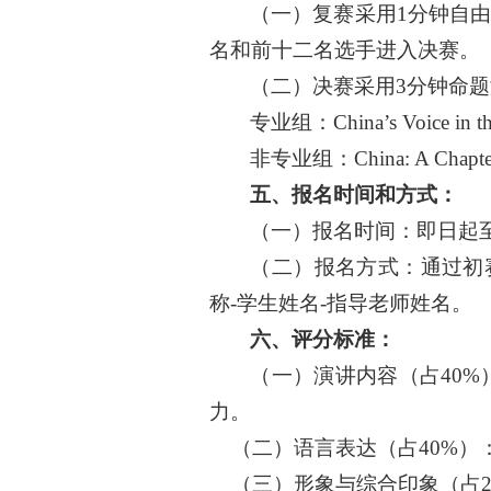
（一）复赛采用
1分钟自
名
和前十二名
选手进入决赛。
（二）决赛采用
3分钟命
专业组：
China’s Voice in t
非专业组：
China: A Chapte
五
、
报名时间和方式
：
（一）报名时间：即日起
（二）报名方式：通过初
称
-学生姓名-指导老师姓名。
六
、评分标准：
（
一
）
演讲内容（占
40
力。
（二）
语言表达（占
40%
（三）
形象与综合印象（占