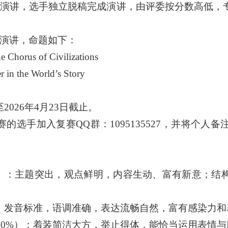
由演讲，选手独立脱稿完成演讲，
由评委按分数高低，
题演讲，命题如下：
he Chorus of Civilizations
r in the World’s Story
至
2026年4月23日截止。
赛的选手加入复赛
QQ群：
1095135527
，并将个人备
%）：主题突出，观点鲜明，内容生动、富有新意；结
）：发音标准，语调准确，表达流畅自然，富有感染力和
2
0%）：着装简洁大方，举止得体，能恰当运用表情