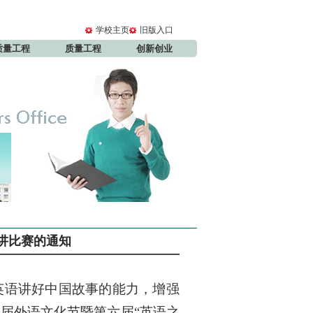
学校主页
旧版入口
质量工程
质量工程
创新创业
讲比赛的通知
英语讲好中国故事的能力，增强
九届外语文化节暨
第
六
届
“
英语之