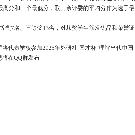
最高分和一个最低分，取其余评委的平均分作为选手最
等奖
7名
、
三等奖
13名
，
对获奖学生颁发奖品和荣誉证
手将代表学校参加
2026年外研社·国才杯“理解当代中
息将在
QQ群发布。